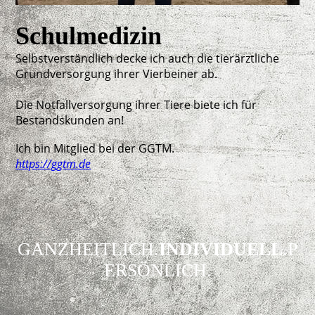
Schulmedizin
Selbstverständlich decke ich auch die
tierärztliche
Grundversorgung ihrer Vierbeiner ab.
Die Notfallversorgung ihrer Tiere biete ich für
Bestandskunden an!
Ich bin Mitglied bei der GGTM.
https://ggtm.de
GANZHEITLICH.
INDIVIDUELL
.P
ERSÖNLICH.