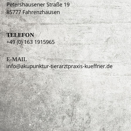
Petershausener Straße 19
85777 Fahrenzhausen
TELEFON
+49 (0) 163 1915965
E-MAIL
info@akupunktur-tierarztpraxis-kueffner.de